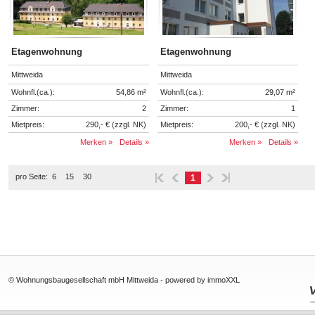
Etagenwohnung
Etagenwohnung
Mittweida
Mittweida
Wohnfl.(ca.):
54,86 m²
Wohnfl.(ca.):
29,07 m²
Zimmer:
2
Zimmer:
1
Mietpreis:
290,- € (zzgl. NK)
Mietpreis:
200,- € (zzgl. NK)
Merken »
Details »
Merken »
Details »
pro Seite:
6
15
30
1
© Wohnungsbaugesellschaft mbH Mittweida -
powered by immoXXL