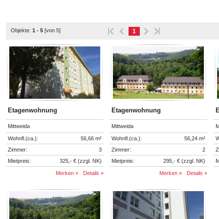
Objekte:
1 - 5
[von 5]
1
Etagenwohnung
Etagenwohnung
Mittweida
Mittweida
M
Wohnfl.(ca.):
56,66 m²
Wohnfl.(ca.):
56,24 m²
W
Zimmer:
3
Zimmer:
2
Z
Mietpreis:
325,- € (zzgl. NK)
Mietpreis:
295,- € (zzgl. NK)
M
Merken »
Details »
Merken »
Details »