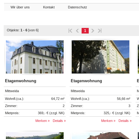
Wir über uns
Kontakt
Datenschutz
Objekte:
1 - 6
[von 6]
1
Etagenwohnung
Etagenwohnung
Mittweida
Mittweida
M
Wohnfl.(ca.):
64,72 m²
Wohnfl.(ca.):
56,66 m²
W
Zimmer:
2
Zimmer:
3
Z
Mietpreis:
369,- € (zzgl. NK)
Mietpreis:
325,- € (zzgl. NK)
M
Merken »
Details »
Merken »
Details »