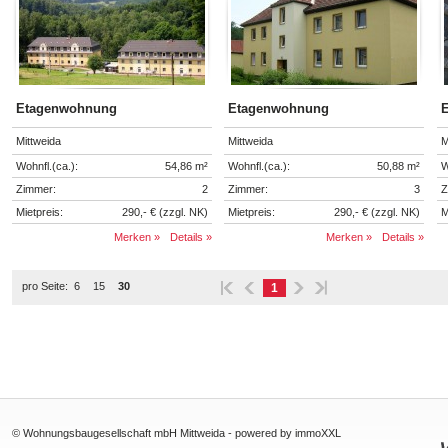
Etagenwohnung
Etagenwohnung
Mittweida
Mittweida
M
Wohnfl.(ca.):
54,86 m²
Wohnfl.(ca.):
50,88 m²
W
Zimmer:
2
Zimmer:
3
Z
Mietpreis:
290,- € (zzgl. NK)
Mietpreis:
290,- € (zzgl. NK)
M
Merken »
Details »
Merken »
Details »
pro Seite:
6
15
30
1
© Wohnungsbaugesellschaft mbH Mittweida -
powered by immoXXL