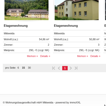
Etagenwohnung
Etagenwohnung
Mittweida
Mittweida
M
Wohnfl.(ca.):
54,86 m²
Wohnfl.(ca.):
50,88 m²
W
Zimmer:
2
Zimmer:
3
Z
Mietpreis:
290,- € (zzgl. NK)
Mietpreis:
290,- € (zzgl. NK)
M
Merken »
Details »
Merken »
Details »
pro Seite:
6
15
30
1
© Wohnungsbaugesellschaft mbH Mittweida -
powered by immoXXL