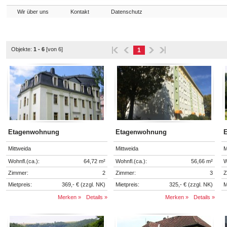
Wir über uns
Kontakt
Datenschutz
Objekte:
1 - 6
[von 6]
1
Etagenwohnung
Etagenwohnung
Mittweida
Mittweida
M
Wohnfl.(ca.):
64,72 m²
Wohnfl.(ca.):
56,66 m²
W
Zimmer:
2
Zimmer:
3
Z
Mietpreis:
369,- € (zzgl. NK)
Mietpreis:
325,- € (zzgl. NK)
M
Merken »
Details »
Merken »
Details »