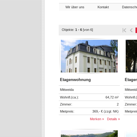
Wir über uns
Kontakt
Datensch
Objekte:
1 - 6
[von 6]
Etagenwohnung
Etage
Mittweida
Mittweid
Wohnfl.(ca.):
64,72 m²
Wohnfl.(
Zimmer:
2
Zimmer:
Mietpreis:
369,- € (zzgl. NK)
Mietprei
Merken »
Details »