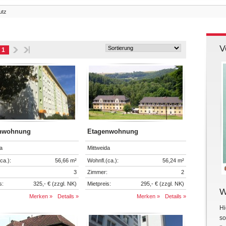
utz
V
1
nwohnung
Etagenwohnung
a
Mittweida
ca.):
56,66 m²
Wohnfl.(ca.):
56,24 m²
3
Zimmer:
2
s:
325,- € (zzgl. NK)
Mietpreis:
295,- € (zzgl. NK)
W
Merken »
Details »
Merken »
Details »
Hi
so