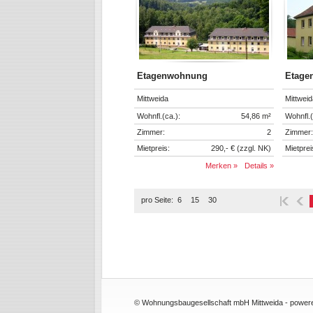
Etagenwohnung
Etage
Mittweida
Mittweid
Wohnfl.(ca.):
54,86 m²
Wohnfl.(
Zimmer:
2
Zimmer:
Mietpreis:
290,- € (zzgl. NK)
Mietprei
Merken »
Details »
pro Seite:
6
15
30
© Wohnungsbaugesellschaft mbH Mittweida -
power