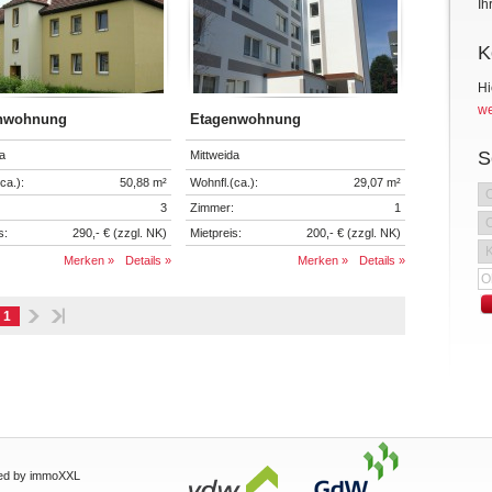
Ih
K
Hi
we
nwohnung
Etagenwohnung
S
a
Mittweida
ca.):
50,88 m²
Wohnfl.(ca.):
29,07 m²
3
Zimmer:
1
s:
290,- € (zzgl. NK)
Mietpreis:
200,- € (zzgl. NK)
Merken »
Details »
Merken »
Details »
1
ed by immoXXL