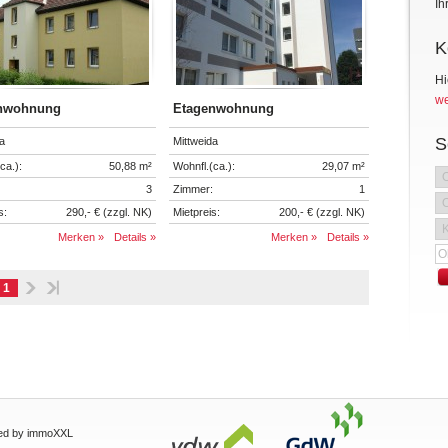
Ih
K
Hi
we
nwohnung
Etagenwohnung
S
a
Mittweida
ca.):
50,88 m²
Wohnfl.(ca.):
29,07 m²
3
Zimmer:
1
s:
290,- € (zzgl. NK)
Mietpreis:
200,- € (zzgl. NK)
Merken »
Details »
Merken »
Details »
1
ed by immoXXL