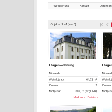
Wir über uns
Kontakt
Datensch
Objekte:
1 - 6
[von 6]
Etagenwohnung
Etage
Mittweida
Mittweid
Wohnfl.(ca.):
64,72 m²
Wohnfl.(
Zimmer:
2
Zimmer:
Mietpreis:
369,- € (zzgl. NK)
Mietprei
Merken »
Details »