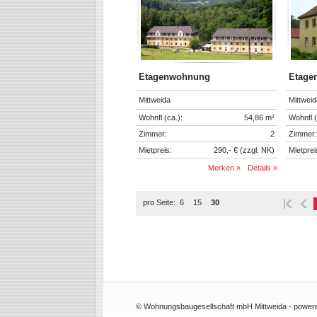
Etagenwohnung
Etage
Mittweida
Mittweid
Wohnfl.(ca.):
54,86 m²
Wohnfl.(
Zimmer:
2
Zimmer:
Mietpreis:
290,- € (zzgl. NK)
Mietprei
Merken »
Details »
pro Seite:
6
15
30
© Wohnungsbaugesellschaft mbH Mittweida -
power