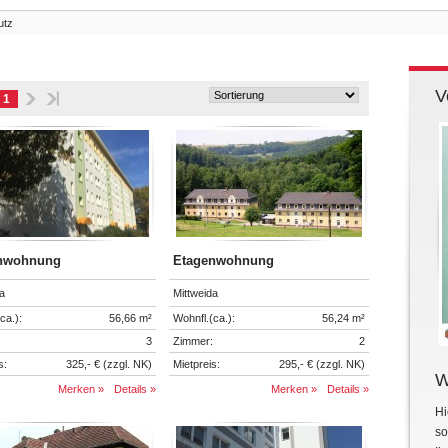
utz
V
1
nwohnung
Etagenwohnung
a
Mittweida
ca.):
56,66 m²
Wohnfl.(ca.):
56,24 m²
3
Zimmer:
2
s:
325,- € (zzgl. NK)
Mietpreis:
295,- € (zzgl. NK)
W
Merken »
Details »
Merken »
Details »
Hi
so