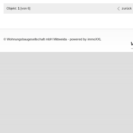
Objekt:
1
[von 6]
zurück
© Wohnungsbaugesellschaft mbH Mittweida -
powered by immoXXL