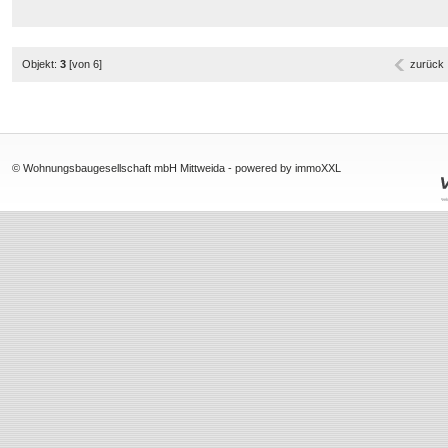
Objekt:
3
[von 6]
zurück
© Wohnungsbaugesellschaft mbH Mittweida -
powered by immoXXL