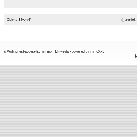
Objekt:
3
[von 6]
zurück
© Wohnungsbaugesellschaft mbH Mittweida -
powered by immoXXL