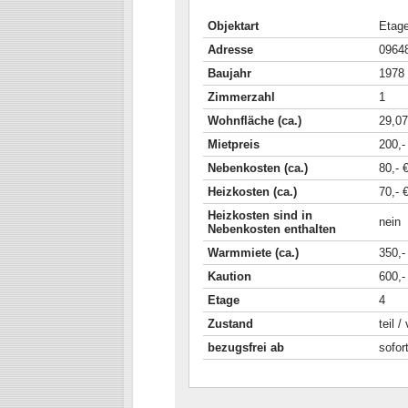
Objektart
Etag
Adresse
09648
Baujahr
1978
Zimmerzahl
1
Wohnfläche (ca.)
29,07
Mietpreis
200,-
Nebenkosten (ca.)
80,- 
Heizkosten (ca.)
70,- 
Heizkosten sind in
nein
Nebenkosten enthalten
Warmmiete (ca.)
350,-
Kaution
600,-
Etage
4
Zustand
teil /
bezugsfrei ab
sofor