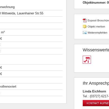
Objektnummer:
0
enwohnung
 Mittweida, Lauenhainer Str.55
Exposé Broschür
Objekt merken
 m²
Weiterempfehlen
 €
€
Wissenswert
€
 €
 €
Ihr Ansprechp
 vollrenoviert
Linda Eichhorn
t
Tel.: (03727) 6217