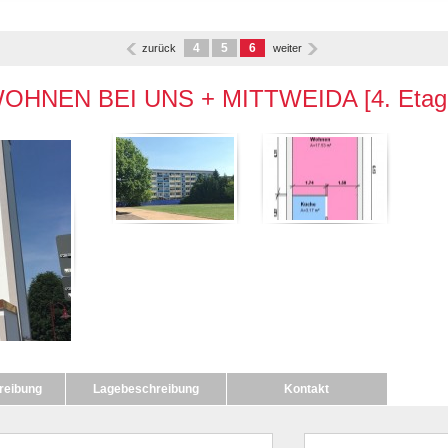
4
5
6
zurück
weiter
NEN BEI UNS + MITTWEIDA [4. Etage] 
reibung
Lagebeschreibung
Kontakt