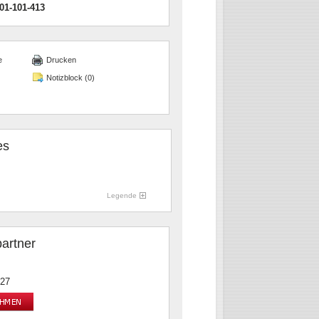
01-101-413
e
Drucken
Notizblock (
0
)
es
Legende
artner
-27