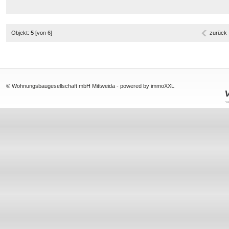
Objekt:
5
[von 6]
zurück
© Wohnungsbaugesellschaft mbH Mittweida -
powered by immoXXL