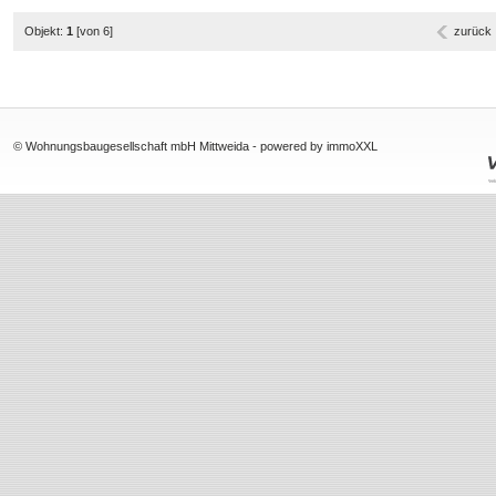
Objekt:
1
[von 6]
zurück
© Wohnungsbaugesellschaft mbH Mittweida -
powered by immoXXL