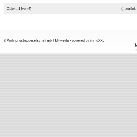
Objekt:
1
[von 6]
zurück
© Wohnungsbaugesellschaft mbH Mittweida -
powered by immoXXL