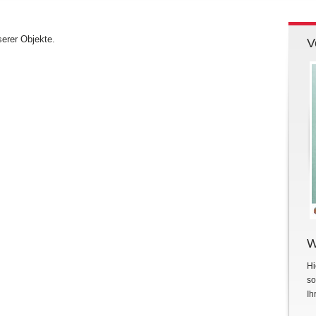
serer Objekte.
V
W
Hi
so
Ih