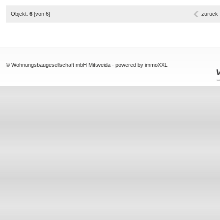
Objekt:
6
[von 6]
zurück
© Wohnungsbaugesellschaft mbH Mittweida -
powered by immoXXL