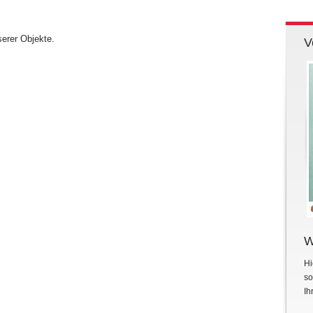
serer Objekte.
V
W
Hi
so
Ih