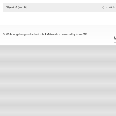
Objekt:
6
[von 6]
zurück
© Wohnungsbaugesellschaft mbH Mittweida -
powered by immoXXL