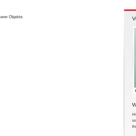
serer Objekte.
V
W
Hi
so
Ih