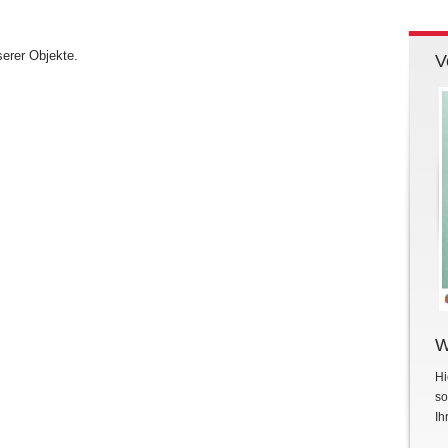
serer Objekte.
V
W
Hi
so
Ih