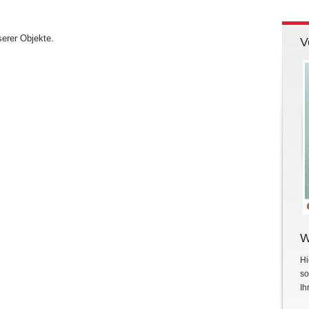
serer Objekte.
V
W
Hi
so
Ih