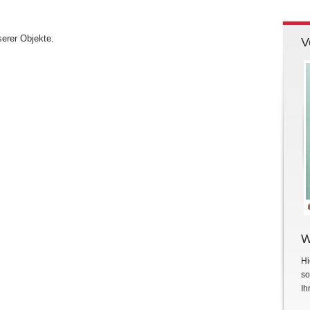
serer Objekte.
V
W
Hi
so
Ih