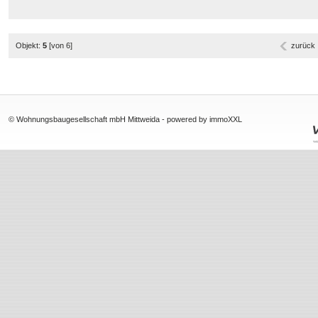
Objekt:
5
[von 6]
zurück
© Wohnungsbaugesellschaft mbH Mittweida -
powered by immoXXL