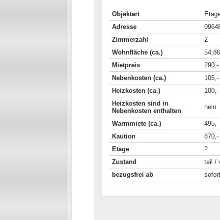
Objektart
Etag
Adresse
09648
Zimmerzahl
2
Wohnfläche (ca.)
54,86
Mietpreis
290,-
Nebenkosten (ca.)
105,-
Heizkosten (ca.)
100,-
Heizkosten sind in
nein
Nebenkosten enthalten
Warmmiete (ca.)
495,-
Kaution
870,-
Etage
2
Zustand
teil /
bezugsfrei ab
sofor