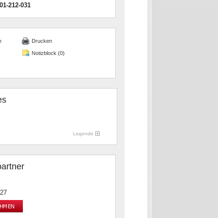
01-212-031
e
Drucken
Notizblock (
0
)
es
Legende
artner
-27