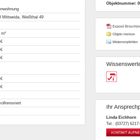
Objektnummer:
0
enwohnung
 Mittweida, Weißthal 49
Exposé Broschür
 m²
Objekt merken
 €
Weiterempfehlen
 €
 €
Wissenswert
 €
 €
 vollrenoviert
Ihr Ansprechp
t
Linda Eichhorn
Tel.: (03727) 6217