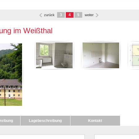
3
4
5
zurück
weiter
ung im Weißthal
reibung
Lagebeschreibung
Kontakt