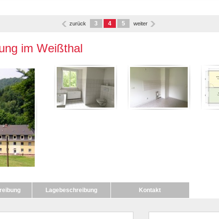
3
4
5
zurück
weiter
ung im Weißthal
reibung
Lagebeschreibung
Kontakt