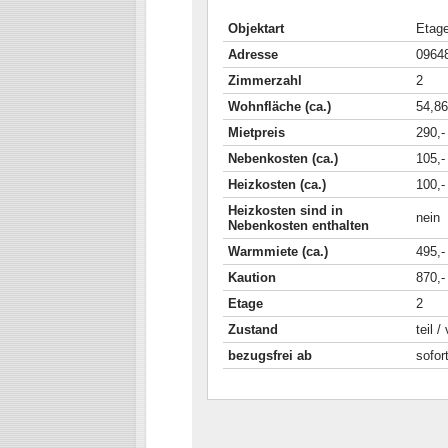
Objektart
Etag
Adresse
09648
Zimmerzahl
2
Wohnfläche (ca.)
54,86
Mietpreis
290,-
Nebenkosten (ca.)
105,-
Heizkosten (ca.)
100,-
Heizkosten sind in
nein
Nebenkosten enthalten
Warmmiete (ca.)
495,-
Kaution
870,-
Etage
2
Zustand
teil /
bezugsfrei ab
sofor