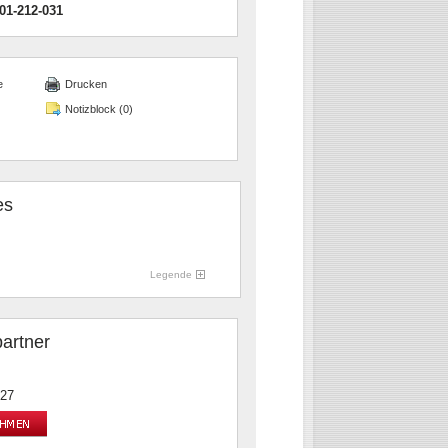
01-212-031
e
Drucken
Notizblock (
0
)
es
Legende
artner
-27