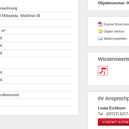
Objektnummer:
0
enwohnung
 Mittweida, Weißthal 49
Exposé Broschür
 m²
Objekt merken
 €
Weiterempfehlen
 €
 €
Wissenswert
 €
 €
 vollrenoviert
Ihr Ansprechp
t
Linda Eichhorn
Tel.: (03727) 6217