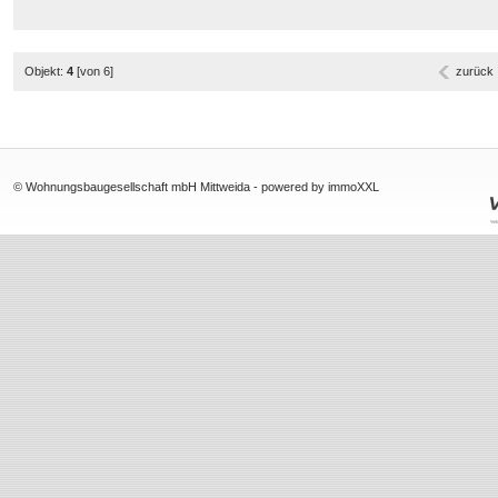
Objekt:
4
[von 6]
zurück
© Wohnungsbaugesellschaft mbH Mittweida -
powered by immoXXL