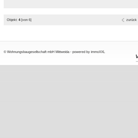
Objekt:
4
[von 6]
zurück
© Wohnungsbaugesellschaft mbH Mittweida -
powered by immoXXL