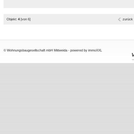
Objekt:
4
[von 6]
zurück
© Wohnungsbaugesellschaft mbH Mittweida -
powered by immoXXL