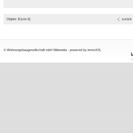
Objekt:
3
[von 6]
zurück
© Wohnungsbaugesellschaft mbH Mittweida -
powered by immoXXL