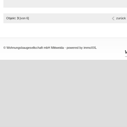
Objekt:
3
[von 6]
zurück
© Wohnungsbaugesellschaft mbH Mittweida -
powered by immoXXL