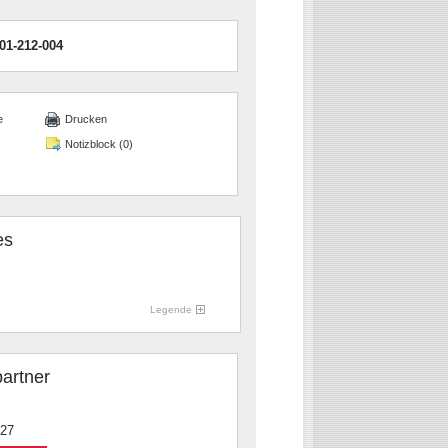
01-212-004
e
Drucken
Notizblock (
0
)
es
Legende
artner
-27