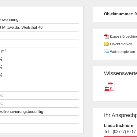
Objektnummer:
0
enwohnung
 Mittweida, Weißthal 48
Exposé Broschür
Objekt merken
 m²
Weiterempfehlen
 €
 €
Wissenswert
 €
 €
 €
 vollrenovierungsbedürftig
Ihr Ansprechp
t
Linda Eichhorn
Tel.: (03727) 6217