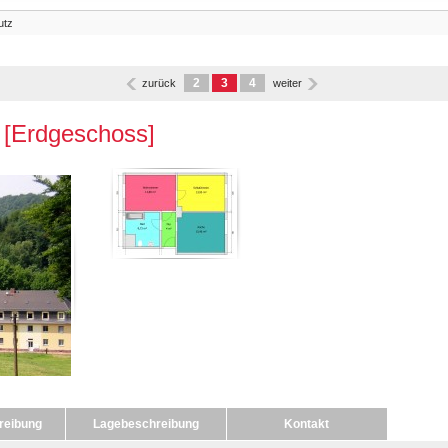
utz
2
3
4
zurück
weiter
Erdgeschoss]
reibung
Lagebeschreibung
Kontakt