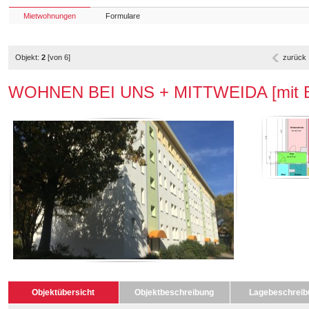
Mietwohnungen
Formulare
Objekt:
2
[von 6]
zurück
WOHNEN BEI UNS + MITTWEIDA [mit Ba
Objektübersicht
Objektbeschreibung
Lagebeschreib