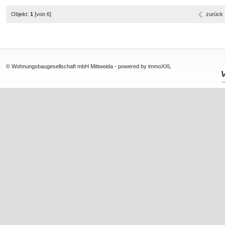
Objekt:
1
[von 6]
zurück
© Wohnungsbaugesellschaft mbH Mittweida -
powered by immoXXL