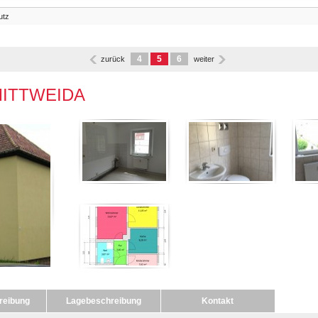
utz
4
5
6
zurück
weiter
MITTWEIDA
reibung
Lagebeschreibung
Kontakt