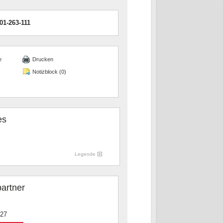
01-263-111
e
Drucken
Notizblock (
0
)
es
Legende
artner
-27