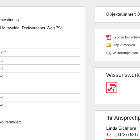
Objektnummer:
0
enwohnung
 Mittweida, Dreiwerdener Weg 79c
Exposé Broschür
Objekt merken
 m²
Weiterempfehlen
 €
 €
Wissenswert
 €
 €
 €
Ihr Ansprechp
 vollrenoviert
Linda Eichhorn
t
Tel.: (03727) 6217