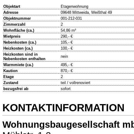
Objektart
Etagenwohnung
Adresse
09648 Mittweida, Weißthal 49
Objektnummer
001-212-031
Zimmerzahl
2
Wohnfläche (ca.)
54,86 m²
Mietpreis
290,- €
Nebenkosten (ca.)
105,- €
Heizkosten (ca.)
100,- €
Heizkosten sind in
nein
Nebenkosten enthalten
Warmmiete (ca.)
495,- €
Kaution
870,- €
Etage
2
Zustand
teil / vollrenoviert
bezugsfrei ab
sofort
KONTAKTINFORMATION
Wohnungsbaugesellschaft mb