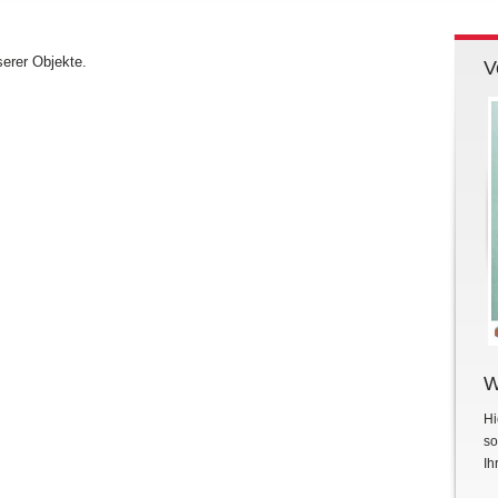
serer Objekte.
V
W
Hi
so
Ih